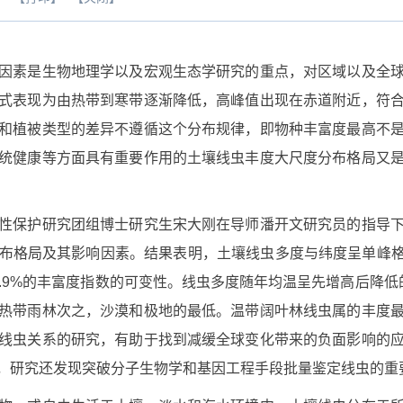
素是生物地理学以及宏观生态学研究的重点，对区域以及全球
式表现为由热带到寒带逐渐降低，高峰值出现在赤道附近，符
和植被类型的差异不遵循这个分布规律，即物种丰富度最高不
统健康等方面具有重要作用的土壤线虫丰度大尺度分布格局又
保护研究团组博士研究生宋大刚在导师潘开文研究员的指导下
格局及其影响因素。结果表明，土壤线虫多度与纬度呈单峰格局
.9%的丰富度指数的可变性。线虫多度随年均温呈先增高后降
热带雨林次之，沙漠和极地的最低。温带阔叶林线虫属的丰度
线虫关系的研究，有助于找到减缓全球变化带来的负面影响的
，研究还发现突破分子生物学和基因工程手段批量鉴定线虫的重