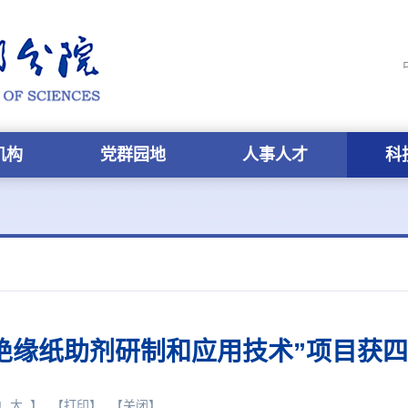
机构
党群园地
人事人才
科
绝缘纸助剂研制和应用技术”项目获
中
大
】
【打印】
【关闭】