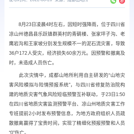
8
月
23
日凌晨
4
时左右，因短时强降雨，位于四川省
凉山州德昌县乐跃镇群英村的青碉楼、张家坪子沟、老
鹰岩沟和王家坡分别发生规模不一的泥石流灾害，导致
36
户
172
人受灾，经济损失
60
余万元。因预警和撤离及
时，未造成人员伤亡。
此次灾情中，成都山地所利用自主研发的
“
山地灾
害风险模拟与险情预报系统
”
，与四川省修复防治院构
建的地质灾害气象风险短临预警互补联动，于
23
日
1:50
在四川省地质灾害监测预警平台、凉山州地质灾害工作
专班提前
2
小时发布预警信息，为地方政府组织人员疏
散撤离赢得了宝贵时间，实现了精细化预报预警和人员
“0”
伤亡。